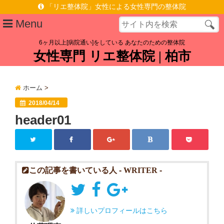
「リエ整体院」女性による女性専門の整体院
Menu
6ヶ月以上[病院通い]をしている あなたのための整体院
女性専門 リエ整体院 | 柏市
プロフィール
施術ポリシー
ホーム
>
症状メニュー
2018/04/14
header01
慢性腰痛を根本原因から改善へ | 女性専門 | 柏駅東口徒歩6分
脊柱管狭窄症なら | 女性専門 リエ整体院 | 柏駅東口徒歩6分
施術料金
この記事を書いている人 -
WRITER
-
お客様の声
アクセス
詳しいプロフィールはこちら