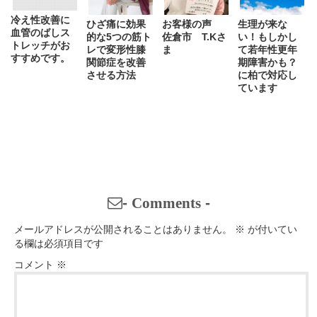
冷え性改善に
ひざ痛に効果
お客様の声
生理が来な
血管のばしス
的な5つの筋ト
佐倉市 T.Kさ
い！もしかし
トレッチがお
レで変形性膝
ま
て若年性更年
すすめです。
関節症を改善
期障害かも？
させる方法
に柏で対応し
ています
-
Comments
-
メールアドレスが公開されることはありません。
※
が付いてい
る欄は必須項目です
コメント
※