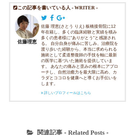
この記事を書いている人 -
WRITER
-
佐藤 理恵(さとう りえ) 板橋接骨院に12
年在籍し、多くの臨床経験と実績を積み
多くの患者様に"ありがとう"と感謝され
佐藤理恵
る。 自分自身が痛みに苦しみ、治療院を
渡り歩いた経験から、本当に求められる
施術として柔道整復師の手技を軸に最新
の医学に基づいた施術を提供していま
す。 あなたの痛みと歪みの根本にアプロ
ーチし、自然治癒力を最大限に高め、カ
ラダとココロを健康へと導くお手伝いを
します。
詳しいプロフィールはこちら
関連記事 -
Related Posts
-