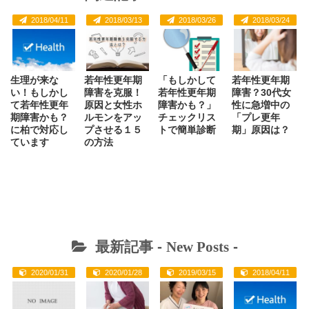
2018/04/11
2018/03/13
2018/03/26
2018/03/24
生理が来な
若年性更年期
「もしかして
若年性更年期
い！もしかし
障害を克服！
若年性更年期
障害？30代女
て若年性更年
原因と女性ホ
障害かも？」
性に急増中の
期障害かも？
ルモンをアッ
チェックリス
「プレ更年
に柏で対応し
プさせる１５
トで簡単診断
期」原因は？
ています
の方法
最新記事 -
New Posts
-
2020/01/31
2020/01/28
2019/03/15
2018/04/11