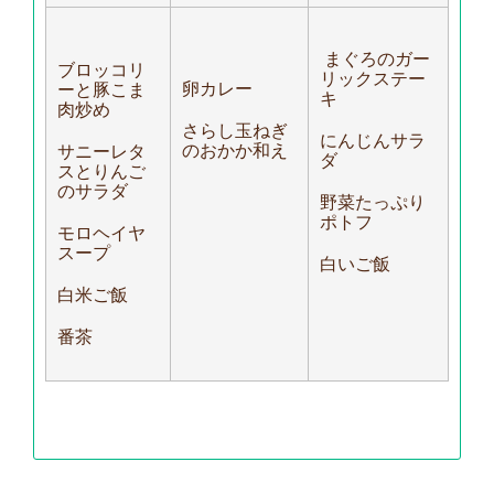
まぐろのガー
ブロッコリ
リックステー
卵カレー
ーと豚こま
キ
肉炒め
さらし玉ねぎ
にんじんサラ
のおかか和え
サニーレタ
ダ
スとりんご
のサラダ
野菜たっぷり
ポトフ
モロヘイヤ
スープ
白いご飯
白米ご飯
番茶