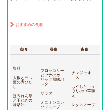
おすすめの食事
朝食
昼食
夜食
塩鮭
ブロッコリー
チンジャオロ
とツナのガー
ース
大根と三つ
リック風味パ
葉の煮びた
スタ
し
もやしとキュ
ウリの中華和
サラダ
え
ほうれん草
と玉ねぎの
オニオンコン
味噌汁
レタススープ
ソメスープ