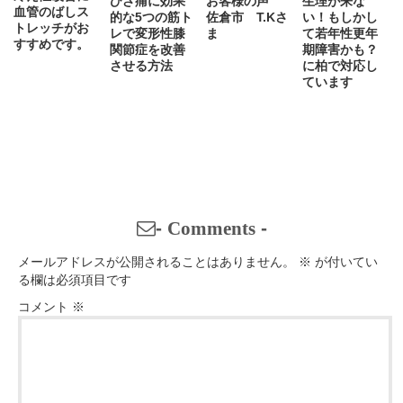
ひざ痛に効果
お客様の声
生理が来な
血管のばしス
的な5つの筋ト
佐倉市 T.Kさ
い！もしかし
トレッチがお
レで変形性膝
ま
て若年性更年
すすめです。
関節症を改善
期障害かも？
させる方法
に柏で対応し
ています
-
Comments
-
メールアドレスが公開されることはありません。
※
が付いてい
る欄は必須項目です
コメント
※