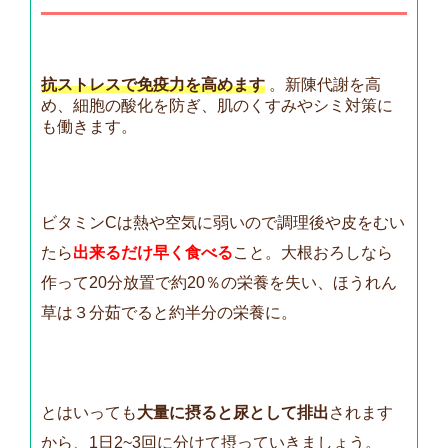
抗ストレスで免疫力を高めます
。新陳代謝を高
め、細胞の酸化を防ぎ、肌のくすみやシミ対策に
も働きます。
ビタミンCは熱や空気に弱いので調理後や皮をむい
たら
出来るだけ早く食べる
こと。大根おろしなら
作って20分放置で約20％の栄養を失い、ほうれん
草は３分茹でると約半分の栄養に。
とはいっても
大量に摂ると尿として排出
されます
から、1日2~3回に分けて摂っていきましょう。