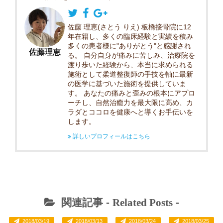
佐藤 理恵(さとう りえ) 板橋接骨院に12
年在籍し、多くの臨床経験と実績を積み
多くの患者様に"ありがとう"と感謝され
佐藤理恵
る。 自分自身が痛みに苦しみ、治療院を
渡り歩いた経験から、本当に求められる
施術として柔道整復師の手技を軸に最新
の医学に基づいた施術を提供していま
す。 あなたの痛みと歪みの根本にアプロ
ーチし、自然治癒力を最大限に高め、カ
ラダとココロを健康へと導くお手伝いを
します。
詳しいプロフィールはこちら
関連記事 -
Related Posts
-
2018/03/19
2018/03/13
2018/03/24
2018/03/25