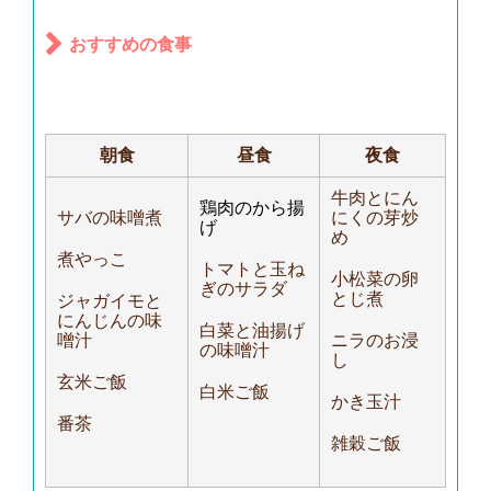
おすすめの食事
朝食
昼食
夜食
牛肉とにん
鶏肉のから揚
サバの味噌煮
にくの芽炒
げ
め
煮やっこ
トマトと玉ね
小松菜の卵
ぎのサラダ
とじ煮
ジャガイモと
にんじんの味
白菜と油揚げ
噌汁
ニラのお浸
の味噌汁
し
玄米ご飯
白米ご飯
かき玉汁
番茶
雑穀ご飯