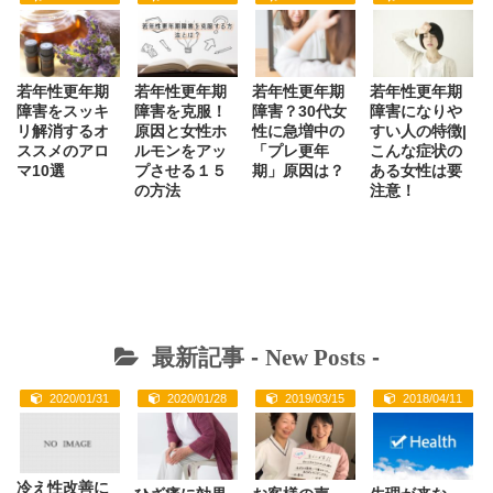
若年性更年期
若年性更年期
若年性更年期
若年性更年期
障害をスッキ
障害を克服！
障害？30代女
障害になりや
リ解消するオ
原因と女性ホ
性に急増中の
すい人の特徴|
ススメのアロ
ルモンをアッ
「プレ更年
こんな症状の
マ10選
プさせる１５
期」原因は？
ある女性は要
の方法
注意！
最新記事 -
New Posts
-
2020/01/31
2020/01/28
2019/03/15
2018/04/11
冷え性改善に