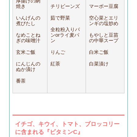
厚揚げの網
焼き
チリビーンズ
マーボー豆腐
いんげんの
茹で野菜
空心菜とエリ
煮びたし
ンギの塩炒め
全粒粉入りパ
なめことね
ンorライ麦パ
もやしと豆苗
ぎの味噌汁
ン
の中華スープ
玄米ご飯
りんご
白米ご飯
にんじんの
紅茶
白菜漬け
ぬか漬け
番茶
イチゴ、キウイ、トマト、
ブロッコリー
に含まれる『ビタミンC』