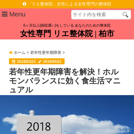
「リエ整体院」女性による女性専門の整体院
Menu
6ヶ月以上[病院通い]をしている あなたのための整体院
女性専門 リエ整体院 | 柏市
プロフィール
施術ポリシー
ホーム
>
若年性更年期障害
>
症状メニュー
2018/03/23
2018/05/22
若年性更年期障害を解決！ホル
慢性腰痛を根本原因から改善へ | 女性専門 | 柏駅東口徒歩6分
モンバランスに効く食生活マニ
脊柱管狭窄症なら | 女性専門 リエ整体院 | 柏駅東口徒歩6分
ュアル
施術料金
お客様の声
アクセス