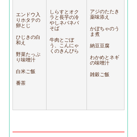
アジのたたき
しらすとオク
エンドウ入
薬味添え
ラと長芋の冷
りホタテの
やしネバネバ
卵とじ
そば
かぼちゃのう
ま煮
ひじきの白
牛肉とごぼ
和え
う、こんにゃ
納豆豆腐
くのきんぴら
野菜たっぷ
わかめとネギ
り味噌汁
の味噌汁
白米ご飯
雑穀ご飯
番茶