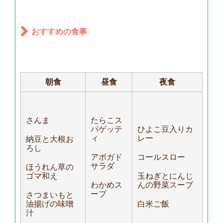
おすすめの食事
朝食
昼食
夜食
さんま
たらこス
パゲッテ
ひよこ豆入りカ
ィ
レー
納豆と大根お
ろし
アボガド
コールスロー
サラダ
ほうれん草の
ゴマ和え
玉ねぎとにんじ
わかめス
んの野菜スープ
ープ
さつまいもと
油揚げの味噌
白米ご飯
汁