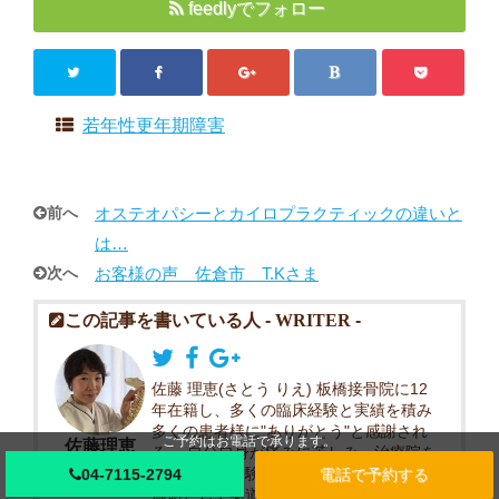
feedlyでフォロー
若年性更年期障害
前へ
オステオパシーとカイロプラクティックの違いと
は…
次へ
お客様の声 佐倉市 T.Kさま
この記事を書いている人 -
WRITER
-
佐藤 理恵(さとう りえ) 板橋接骨院に12
年在籍し、多くの臨床経験と実績を積み
多くの患者様に"ありがとう"と感謝され
ご予約はお電話で承ります。
佐藤理恵
る。 自分自身が痛みに苦しみ、治療院を
渡り歩いた経験から、本当に求められる
04-7115-2794
電話で予約する
施術として柔道整復師の手技を軸に最新