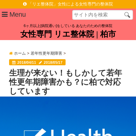
「リエ整体院」女性による女性専門の整体院
Menu
6ヶ月以上[病院通い]をしている あなたのための整体院
女性専門 リエ整体院 | 柏市
プロフィール
施術ポリシー
ホーム
>
若年性更年期障害
>
症状メニュー
2018/04/11
2018/05/17
生理が来ない！もしかして若年
慢性腰痛を根本原因から改善へ | 女性専門 | 柏駅東口徒歩6分
性更年期障害かも？に柏で対応
脊柱管狭窄症なら | 女性専門 リエ整体院 | 柏駅東口徒歩6分
しています
施術料金
お客様の声
アクセス