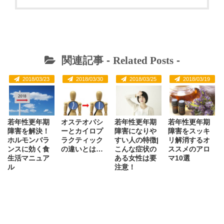
関連記事 -
Related Posts
-
2018/03/23
2018/03/30
2018/03/25
2018/03/19
若年性更年期
オステオパシ
若年性更年期
若年性更年期
障害を解決！
ーとカイロプ
障害になりや
障害をスッキ
ホルモンバラ
ラクティック
すい人の特徴|
リ解消するオ
ンスに効く食
の違いとは…
こんな症状の
ススメのアロ
生活マニュア
ある女性は要
マ10選
ル
注意！