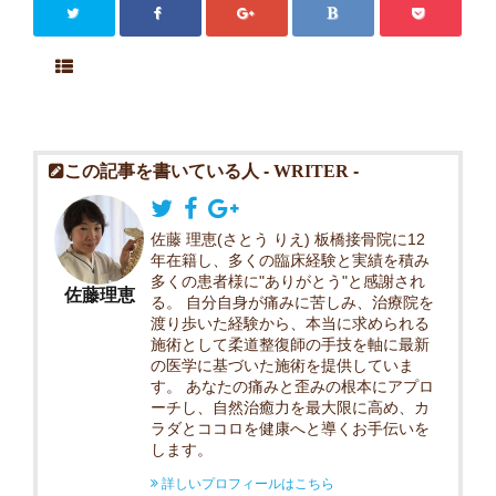
この記事を書いている人 -
WRITER
-
佐藤 理恵(さとう りえ) 板橋接骨院に12
年在籍し、多くの臨床経験と実績を積み
多くの患者様に"ありがとう"と感謝され
佐藤理恵
る。 自分自身が痛みに苦しみ、治療院を
渡り歩いた経験から、本当に求められる
施術として柔道整復師の手技を軸に最新
の医学に基づいた施術を提供していま
す。 あなたの痛みと歪みの根本にアプロ
ーチし、自然治癒力を最大限に高め、カ
ラダとココロを健康へと導くお手伝いを
します。
詳しいプロフィールはこちら