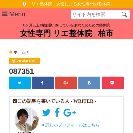
「リエ整体院」女性による女性専門の整体院
Menu
6ヶ月以上[病院通い]をしている あなたのための整体院
女性専門 リエ整体院 | 柏市
プロフィール
施術ポリシー
ホーム
>
症状メニュー
2018/03/19
087351
慢性腰痛を根本原因から改善へ | 女性専門 | 柏駅東口徒歩6分
脊柱管狭窄症なら | 女性専門 リエ整体院 | 柏駅東口徒歩6分
施術料金
この記事を書いている人 -
WRITER
-
お客様の声
アクセス
詳しいプロフィールはこちら