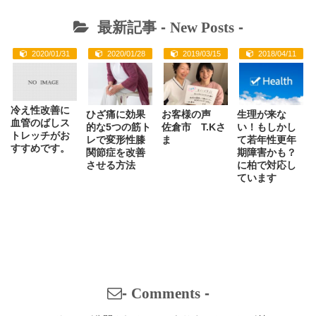
最新記事 -
New Posts
-
2020/01/31
2020/01/28
2019/03/15
2018/04/11
冷え性改善に
ひざ痛に効果
お客様の声
生理が来な
血管のばしス
的な5つの筋ト
佐倉市 T.Kさ
い！もしかし
トレッチがお
レで変形性膝
ま
て若年性更年
すすめです。
関節症を改善
期障害かも？
させる方法
に柏で対応し
ています
-
Comments
-