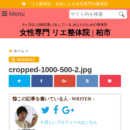
「リエ整体院」女性による女性専門の整体院
Menu
6ヶ月以上[病院通い]をしている あなたのための整体院
女性専門 リエ整体院 | 柏市
プロフィール
施術ポリシー
ホーム
>
症状メニュー
2021/03/23
cropped-1000-500-2.jpg
慢性腰痛を根本原因から改善へ | 女性専門 | 柏駅東口徒歩6分
脊柱管狭窄症なら | 女性専門 リエ整体院 | 柏駅東口徒歩6分
施術料金
この記事を書いている人 -
WRITER
-
お客様の声
アクセス
詳しいプロフィールはこちら