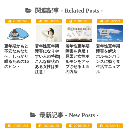
関連記事 -
Related Posts
-
2018/02/26
2018/03/25
2018/03/13
2018/03/23
更年期かもと
若年性更年期
若年性更年期
若年性更年期
不安なあなた
障害になりや
障害を克服！
障害を解決！
へ、しっかり
すい人の特徴|
原因と女性ホ
ホルモンバラ
眠るための15
こんな症状の
ルモンをアッ
ンスに効く食
のヒント
ある女性は要
プさせる１５
生活マニュア
注意！
の方法
ル
最新記事 -
New Posts
-
2020/01/31
2020/01/28
2019/03/15
2018/04/11