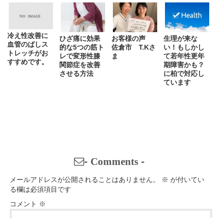
冷え性改善に
ひざ痛に効果
お客様の声
生理が来な
血管のばしス
的な5つの筋ト
佐倉市 T.Kさ
い！もしかし
トレッチがお
レで変形性膝
ま
て若年性更年
すすめです。
関節症を改善
期障害かも？
させる方法
に柏で対応し
ています
-
Comments
-
メールアドレスが公開されることはありません。
※
が付いてい
る欄は必須項目です
コメント
※